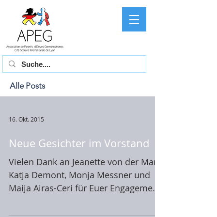
Alle Posts
16. Okt. 2015
Neue Gesichter im Vorstand
Vielen Dank an Jeanette von der Mark,
Katja Demont, Monja Messner und
Maija Airas-Ceri für Euer Engagement,
Eure Zeit und die vielen...