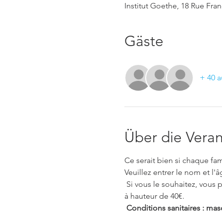
Institut Goethe, 18 Rue Fra
Gäste
+ 40 a
Über die Veran
Ce serait bien si chaque fam
Veuillez entrer le nom et l'
 Si vous le souhaitez, vous pouvez organiser une table d'artisanat. Le matériel de bricolage sera remboursé par l'APEG 
à hauteur de 40€.
Conditions sanitaires : mas