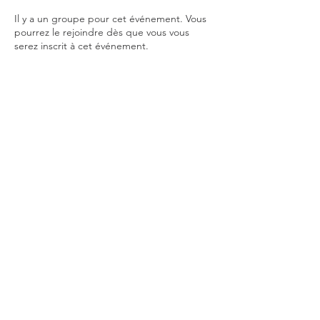
Il y a un groupe pour cet événement. Vous
pourrez le rejoindre dès que vous vous
serez inscrit à cet événement.
© APEG CSI Lyon
175 Membres APEG 2020/21
Ecole primaire: 72
Collège: 42
Lycée: 56
Autres liens (externes):
Intersec