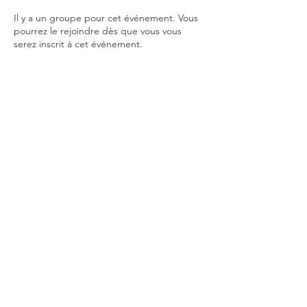
Il y a un groupe pour cet événement. Vous
pourrez le rejoindre dès que vous vous
serez inscrit à cet événement.
© APEG CSI Lyon
175 Membres APEG 2020/21
Ecole primaire: 72
Collège: 42
Lycée: 56
Autres liens (externes):
Intersec