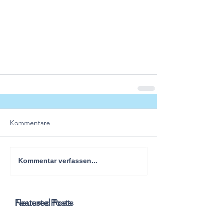
Kommentare
Kommentar verfassen...
Featured Posts
Neueste Posts