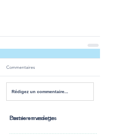
Commentaires
Rédigez un commentaire...
Postes en vedette
Derniers messages